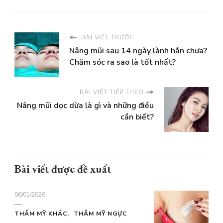
BÀI VIẾT TRƯỚC
Nâng mũi sau 14 ngày lành hẳn chưa?
Chăm sóc ra sao là tốt nhất?
BÀI VIẾT TIẾP THEO
Nâng mũi dọc dừa là gì và những điều
cần biết?
Bài viết được đề xuất
06/01/2026
THẨM MỸ KHÁC
THẨM MỸ NGỰC