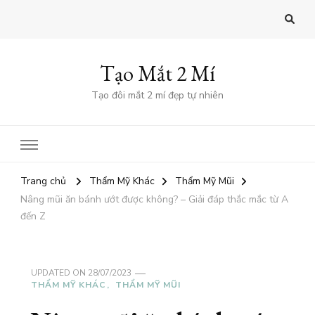
Tạo Mắt 2 Mí
Tạo đôi mắt 2 mí đẹp tự nhiên
Trang chủ
Thẩm Mỹ Khác
Thẩm Mỹ Mũi
Nâng mũi ăn bánh ướt được không? – Giải đáp thắc mắc từ A
đến Z
UPDATED ON
28/07/2023
THẨM MỸ KHÁC
THẨM MỸ MŨI