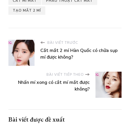
CẮT MÍ MẮT
PHẪU THUẬT CẮT MẮT
TẠO MẮT 2 MÍ
BÀI VIẾT TRƯỚC
Cắt mắt 2 mí Hàn Quốc có chữa sụp
mí được không?
BÀI VIẾT TIẾP THEO
Nhấn mí xong có cắt mí mắt được
không?
Bài viết được đề xuất