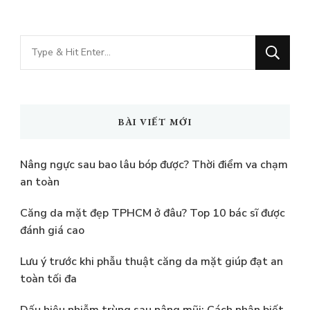
Bạn
muốn
tìm
kiếm?
BÀI VIẾT MỚI
Nâng ngực sau bao lâu bóp được? Thời điểm va chạm
an toàn
Căng da mặt đẹp TPHCM ở đâu? Top 10 bác sĩ được
đánh giá cao
Lưu ý trước khi phẫu thuật căng da mặt giúp đạt an
toàn tối đa
Dấu hiệu nhiễm trùng sau nâng mũi: Cách nhận biết