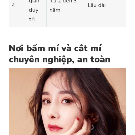
gian
Từ 2 đến 3
4
Lâu dài
duy
năm
trì
Nơi bấm mí và cắt mí
chuyên nghiệp, an toàn