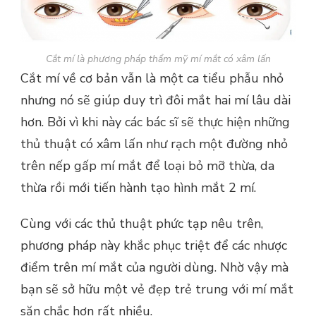
Cắt mí là phương pháp thẩm mỹ mí mắt có xâm lấn
Cắt mí về cơ bản vẫn là một ca tiểu phẫu nhỏ
nhưng nó sẽ giúp duy trì đôi mắt hai mí lâu dài
hơn. Bởi vì khi này các bác sĩ sẽ thực hiện những
thủ thuật có xâm lấn như rạch một đường nhỏ
trên nếp gấp mí mắt để loại bỏ mỡ thừa, da
thừa rồi mới tiến hành tạo hình mắt 2 mí.
Cùng với các thủ thuật phức tạp nêu trên,
phương pháp này khắc phục triệt để các nhược
điểm trên mí mắt của người dùng. Nhờ vậy mà
bạn sẽ sở hữu một vẻ đẹp trẻ trung với mí mắt
săn chắc hơn rất nhiều.