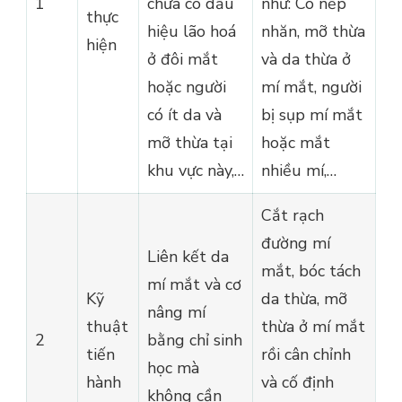
1
chưa có dấu
như: Có nếp
thực
hiệu lão hoá
nhăn, mỡ thừa
hiện
ở đôi mắt
và da thừa ở
hoặc người
mí mắt, người
có ít da và
bị sụp mí mắt
mỡ thừa tại
hoặc mắt
khu vực này,…
nhiều mí,…
Cắt rạch
đường mí
Liên kết da
mắt, bóc tách
mí mắt và cơ
Kỹ
da thừa, mỡ
nâng mí
thuật
thừa ở mí mắt
2
bằng chỉ sinh
tiến
rồi cân chỉnh
học mà
hành
và cố định
không cần