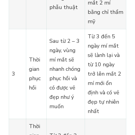
mắt 2 mí
phẫu thuật
bằng chỉ thẩm
mỹ
Từ 3 đến 5
Sau từ 2 – 3
ngày mí mắt
ngày, vùng
sẽ lành lại và
Thời
mí mắt sẽ
từ 10 ngày
gian
nhanh chóng
3
trở lên mắt 2
phục
phục hồi và
mí mới ổn
hồi
có được vẻ
định và có vẻ
đẹp như ý
đẹp tự nhiên
muốn
nhất
Thời