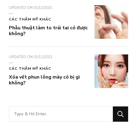
UPDATED ON
01/12/2021
CÁC THẨM MỸ KHÁC
Phẫu thuật làm to trái tai có được
không?
UPDATED ON
01/12/2021
CÁC THẨM MỸ KHÁC
Xóa vết phun lông mày có bị gì
không?
Bạn
muốn
tìm