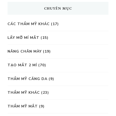
CHUYÊN MỤC
CÁC THẨM MỸ KHÁC
(17)
LẤY MỠ MÍ MẮT
(15)
NÂNG CHÂN MÀY
(19)
TẠO MẮT 2 MÍ
(70)
THẨM MỸ CĂNG DA
(9)
THẨM MỸ KHÁC
(23)
THẨM MỸ MẮT
(9)