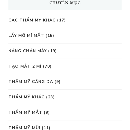
CHUYÊN MỤC
CÁC THẨM MỸ KHÁC
(17)
LẤY MỠ MÍ MẮT
(15)
NÂNG CHÂN MÀY
(19)
TẠO MẮT 2 MÍ
(70)
THẨM MỸ CĂNG DA
(9)
THẨM MỸ KHÁC
(23)
THẨM MỸ MẮT
(9)
THẨM MỸ MŨI
(11)