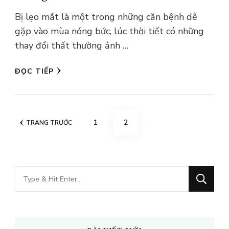
Bị lẹo mắt là một trong những căn bệnh dễ
gặp vào mùa nóng bức, lúc thời tiết có những
thay đổi thất thường ảnh …
ĐỌC TIẾP
Điều
TRANG
TRANG
1
2
TRANG TRƯỚC
hướng
bài
viết
Bạn
muốn
tìm
kiếm?