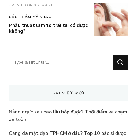
UPDATED ON
01/12/2021
CÁC THẨM MỸ KHÁC
Phẫu thuật làm to trái tai có được
không?
Bạn
muốn
tìm
kiếm?
BÀI VIẾT MỚI
Nâng ngực sau bao lâu bóp được? Thời điểm va chạm
an toàn
Căng da mặt đẹp TPHCM ở đâu? Top 10 bác sĩ được