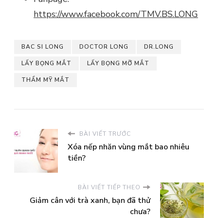
https://www.facebook.com/TMV.BS.LONG
BAC SI LONG
DOCTOR LONG
DR.LONG
LẤY BỌNG MẮT
LẤY BỌNG MỠ MẮT
THẨM MỸ MẮT
BÀI VIẾT TRƯỚC
Xóa nếp nhăn vùng mắt bao nhiêu
tiền?
BÀI VIẾT TIẾP THEO
Giảm cân với trà xanh, bạn đã thử
chưa?