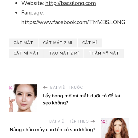
Website:
http://bacsilong.com
Fanpage:
https://www.facebook.com/TMV.BS.LONG
CẮT MẮT
CẮT MẮT 2 MÍ
CẮT MÍ
CẮT MÍ MẮT
TẠO MẮT 2 MÍ
THẨM MỸ MẮT
BÀI VIẾT TRƯỚC
Lấy bọng mỡ mí mắt dưới có để lại
sẹo không?
BÀI VIẾT TIẾP THEO
Nâng chân mày cao lên có sao không?