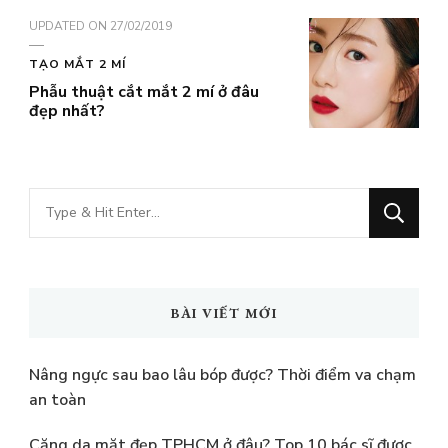
UPDATED ON
27/02/2019
TẠO MẮT 2 MÍ
Phẫu thuật cắt mắt 2 mí ở đâu
đẹp nhất?
Bạn
muốn
tìm
kiếm?
BÀI VIẾT MỚI
Nâng ngực sau bao lâu bóp được? Thời điểm va chạm
an toàn
Căng da mặt đẹp TPHCM ở đâu? Top 10 bác sĩ được