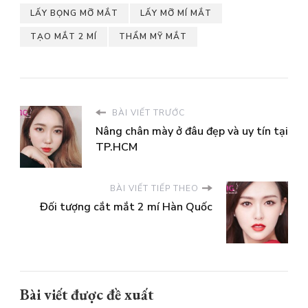
LẤY BỌNG MỠ MẮT
LẤY MỠ MÍ MẮT
TẠO MẮT 2 MÍ
THẨM MỸ MẮT
BÀI VIẾT TRƯỚC
Nâng chân mày ở đâu đẹp và uy tín tại
TP.HCM
BÀI VIẾT TIẾP THEO
Đối tượng cắt mắt 2 mí Hàn Quốc
Bài viết được đề xuất