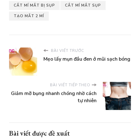
CẮT MÍ MẮT BỊ SỤP
CẮT MÍ MẮT SỤP
TẠO MẮT 2 MÍ
BÀI VIẾT TRƯỚC
Mẹo lấy mụn đầu đen ở mũi sạch bóng
BÀI VIẾT TIẾP THEO
Giảm mỡ bụng nhanh chóng nhờ cách
tự nhiên
Bài viết được đề xuất