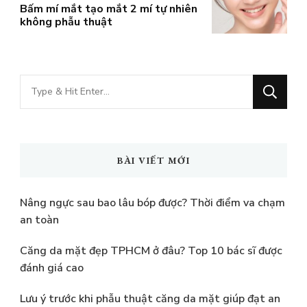
Bấm mí mắt tạo mắt 2 mí tự nhiên
không phẫu thuật
Bạn
muốn
tìm
kiếm?
BÀI VIẾT MỚI
Nâng ngực sau bao lâu bóp được? Thời điểm va chạm
an toàn
Căng da mặt đẹp TPHCM ở đâu? Top 10 bác sĩ được
đánh giá cao
Lưu ý trước khi phẫu thuật căng da mặt giúp đạt an