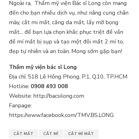
Ngoài ra, Thẩm mỹ viện Bác sĩ Long còn mang
đến cho bạn nhiều dịch vụ, như: nâng cung chân
mày, cắt mi mắt, căng da mắt, lấy mỡ bọng
mắt… để bạn lựa chọn khắc phục triệt để vấn
đề mí mắt bị sụp và tạo một đôi mắt 2 mí to,
đẹp tự nhiên và an toàn. Mong sớm gặp bạn!
Thẩm mỹ viện bác sĩ Long
Địa chỉ: 518 Lê Hồng Phong, P.1, Q.10, TP.HCM
Hotline:
0908 493 008
Website: http://bacsilong.com
Fanpage:
https://www.facebook.com/TMV.BS.LONG
CẮT MẮT
CẮT MÍ
CẮT MÍ MẮT