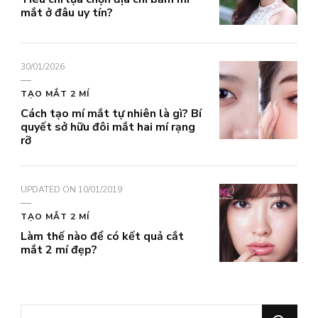
mắt ở đâu uy tín?
30/01/2026
TẠO MẮT 2 MÍ
Cách tạo mí mắt tự nhiên là gì? Bí
quyết sở hữu đôi mắt hai mí rạng
rỡ
UPDATED ON
10/01/2019
TẠO MẮT 2 MÍ
Làm thế nào để có kết quả cắt
mắt 2 mí đẹp?
Bạn