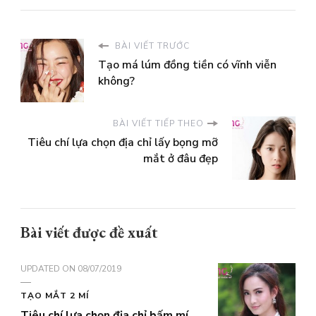
BÀI VIẾT TRƯỚC
Tạo má lúm đồng tiền có vĩnh viễn
không?
BÀI VIẾT TIẾP THEO
Tiêu chí lựa chọn địa chỉ lấy bọng mỡ
mắt ở đâu đẹp
Bài viết được đề xuất
UPDATED ON
08/07/2019
TẠO MẮT 2 MÍ
Tiêu chí lựa chọn địa chỉ bấm mí