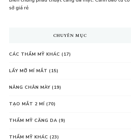
Biến chứng phẫu thuật căng da mặt: Cảnh báo từ cơ
sở giá rẻ
CHUYÊN MỤC
CÁC THẨM MỸ KHÁC
(17)
LẤY MỠ MÍ MẮT
(15)
NÂNG CHÂN MÀY
(19)
TẠO MẮT 2 MÍ
(70)
THẨM MỸ CĂNG DA
(9)
THẨM MỸ KHÁC
(23)