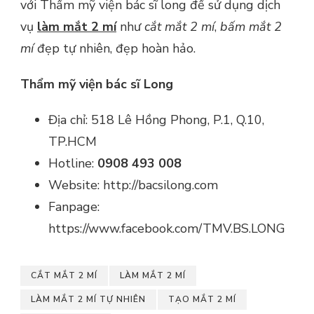
với Thẩm mỹ viện bác sĩ long để sử dụng dịch
vụ
làm mắt 2 mí
như
cắt mắt 2 mí
,
bấm mắt 2
mí
đẹp tự nhiên, đẹp hoàn hảo.
Thẩm mỹ viện bác sĩ Long
Địa chỉ: 518 Lê Hồng Phong, P.1, Q.10,
TP.HCM
Hotline:
0908 493 008
Website: http://bacsilong.com
Fanpage:
https://www.facebook.com/TMV.BS.LONG
CẮT MẮT 2 MÍ
LÀM MẮT 2 MÍ
LÀM MẮT 2 MÍ TỰ NHIÊN
TẠO MẮT 2 MÍ