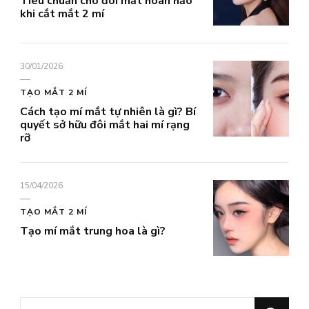
Tiêu chuẩn cho đôi mắt hoàn hảo
khi cắt mắt 2 mí
30/01/2026
TẠO MẮT 2 MÍ
Cách tạo mí mắt tự nhiên là gì? Bí
quyết sở hữu đôi mắt hai mí rạng
rỡ
15/04/2026
TẠO MẮT 2 MÍ
Tạo mí mắt trung hoa là gì?
Bạn