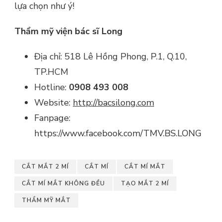
lựa chọn như ý!
Thẩm mỹ viện bác sĩ Long
Địa chỉ: 518 Lê Hồng Phong, P.1, Q.10,
TP.HCM
Hotline:
0908 493 008
Website:
http://bacsilong.com
Fanpage:
https://www.facebook.com/TMV.BS.LONG
CẮT MẮT 2 MÍ
CẮT MÍ
CẮT MÍ MẮT
CẮT MÍ MẮT KHÔNG ĐỀU
TẠO MẮT 2 MÍ
THẨM MỸ MẮT