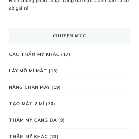
Biến chứng phẫu thuật căng da mặt: Cảnh báo từ cơ
sở giá rẻ
CHUYÊN MỤC
CÁC THẨM MỸ KHÁC
(17)
LẤY MỠ MÍ MẮT
(15)
NÂNG CHÂN MÀY
(19)
TẠO MẮT 2 MÍ
(70)
THẨM MỸ CĂNG DA
(9)
THẨM MỸ KHÁC
(23)