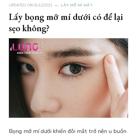
UPDATED ON
01/12/2021
LẤY MỠ MÍ MẮT
Lấy bọng mỡ mí dưới có để lại
sẹo không?
Bọng mỡ mí dưới khiến đôi mắt trở nên u buồn