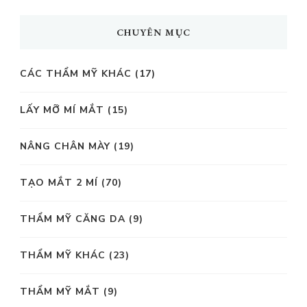
CHUYÊN MỤC
CÁC THẨM MỸ KHÁC
(17)
LẤY MỠ MÍ MẮT
(15)
NÂNG CHÂN MÀY
(19)
TẠO MẮT 2 MÍ
(70)
THẨM MỸ CĂNG DA
(9)
THẨM MỸ KHÁC
(23)
THẨM MỸ MẮT
(9)