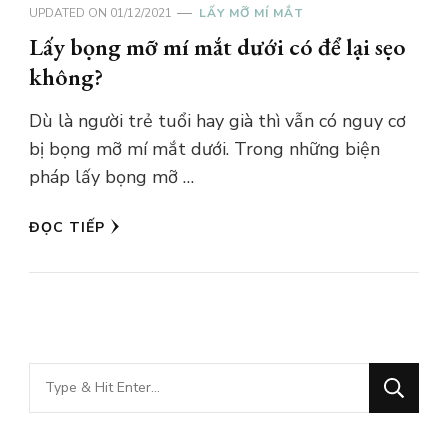
UPDATED ON
01/12/2021
LẤY MỠ MÍ MẮT
Lấy bọng mỡ mí mắt dưới có để lại sẹo
không?
Dù là người trẻ tuổi hay già thì vẫn có nguy cơ
bị bọng mỡ mí mắt dưới. Trong những biện
pháp lấy bọng mỡ …
ĐỌC TIẾP
Bạn
muốn
tìm