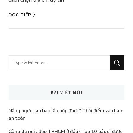
cách chọn địa chỉ uy tín
ĐỌC TIẾP
Bạn
muốn
tìm
kiếm?
BÀI VIẾT MỚI
Nâng ngực sau bao lâu bóp được? Thời điểm va chạm
an toàn
Căng da mặt đẹp TPHCM ở đâu? Top 10 bác sĩ được