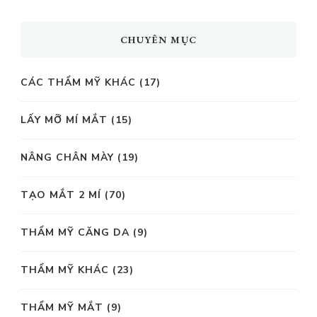
CHUYÊN MỤC
CÁC THẨM MỸ KHÁC
(17)
LẤY MỠ MÍ MẮT
(15)
NÂNG CHÂN MÀY
(19)
TẠO MẮT 2 MÍ
(70)
THẨM MỸ CĂNG DA
(9)
THẨM MỸ KHÁC
(23)
THẨM MỸ MẮT
(9)