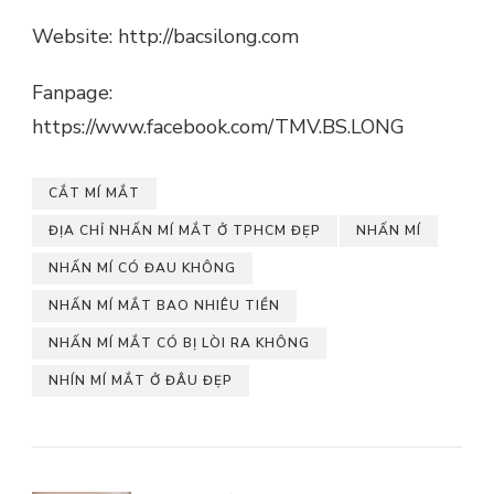
Website: http://bacsilong.com
Fanpage:
https://www.facebook.com/TMV.BS.LONG
CẮT MÍ MẮT
ĐỊA CHỈ NHẤN MÍ MẮT Ở TPHCM ĐẸP
NHẤN MÍ
NHẤN MÍ CÓ ĐAU KHÔNG
NHẤN MÍ MẮT BAO NHIÊU TIỀN
NHẤN MÍ MẮT CÓ BỊ LÒI RA KHÔNG
NHÍN MÍ MẮT Ở ĐÂU ĐẸP