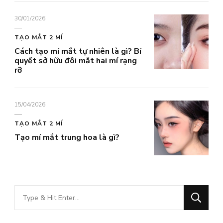
30/01/2026
TẠO MẮT 2 MÍ
Cách tạo mí mắt tự nhiên là gì? Bí
quyết sở hữu đôi mắt hai mí rạng
rỡ
15/04/2026
TẠO MẮT 2 MÍ
Tạo mí mắt trung hoa là gì?
Bạn
muốn