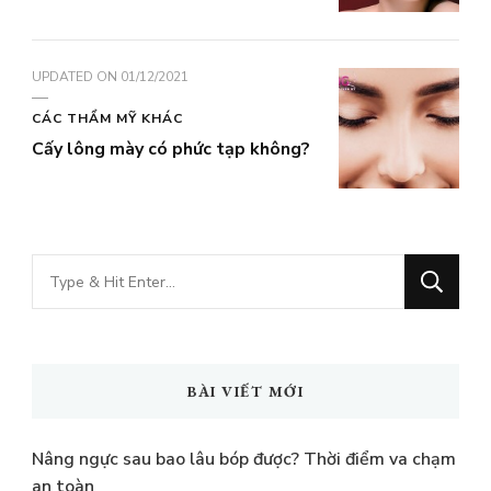
UPDATED ON
01/12/2021
CÁC THẨM MỸ KHÁC
Cấy lông mày có phức tạp không?
Bạn
muốn
tìm
kiếm?
BÀI VIẾT MỚI
Nâng ngực sau bao lâu bóp được? Thời điểm va chạm
an toàn