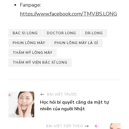
Fanpage:
https://www.facebook.com/TMV.BS.LONG
BAC SI LONG
DOCTOR LONG
DR.LONG
PHUN LÔNG MÀY
PHUN LÔNG MÀY LÀ GÌ
THẨM MỸ LÔNG MÀY
THẨM MỸ VIỆN BÁC SĨ LONG
BÀI VIẾT TRƯỚC
Học hỏi bí quyết căng da mặt tự
nhiên của người Nhật
BÀI VIẾT TIẾP THEO