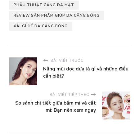
PHẪU THUẬT CĂNG DA MẶT
REVIEW SẢN PHẨM GIÚP DA CĂNG BÓNG
XÀI GÌ ĐỂ DA CĂNG BÓNG
BÀI VIẾT TRƯỚC
Nâng mũi dọc dừa là gì và những điều
cần biết?
BÀI VIẾT TIẾP THEO
So sánh chi tiết giữa bấm mí và cắt
mí: Bạn nên xem ngay