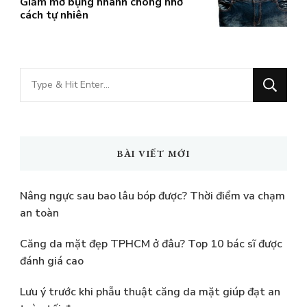
Giảm mỡ bụng nhanh chóng nhờ
cách tự nhiên
Bạn
muốn
tìm
kiếm?
BÀI VIẾT MỚI
Nâng ngực sau bao lâu bóp được? Thời điểm va chạm
an toàn
Căng da mặt đẹp TPHCM ở đâu? Top 10 bác sĩ được
đánh giá cao
Lưu ý trước khi phẫu thuật căng da mặt giúp đạt an