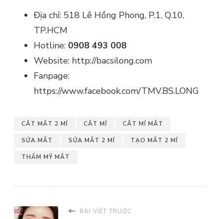
Địa chỉ: 518 Lê Hồng Phong, P.1, Q.10,
TP.HCM
Hotline:
0908 493 008
Website: http://bacsilong.com
Fanpage:
https://www.facebook.com/TMV.BS.LONG
CẮT MẮT 2 MÍ
CẮT MÍ
CẮT MÍ MẮT
SỬA MẮT
SỬA MẮT 2 MÍ
TẠO MẮT 2 MÍ
THẨM MỸ MẮT
BÀI VIẾT TRƯỚC