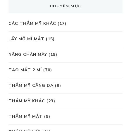
CHUYÊN MỤC
CÁC THẨM MỸ KHÁC
(17)
LẤY MỠ MÍ MẮT
(15)
NÂNG CHÂN MÀY
(19)
TẠO MẮT 2 MÍ
(70)
THẨM MỸ CĂNG DA
(9)
THẨM MỸ KHÁC
(23)
THẨM MỸ MẮT
(9)