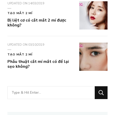
UPDATED ON
14/03/2019
TẠO MẮT 2 MÍ
Bị liệt cơ có cắt mắt 2 mí được
không?
UPDATED ON
03/10/2019
TẠO MẮT 2 MÍ
Phẫu thuật cắt mí mắt có để lại
sẹo không?
Bạn
muốn
tìm
kiếm?